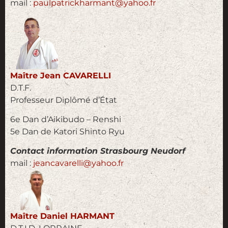
mail :
paulpatrickharmant@yahoo.fr
Maître Jean CAVARELLI
D.T.F.
Professeur Diplômé d’État
6e Dan d’Aikibudo – Renshi
5e Dan de Katori Shinto Ryu
Contact information Strasbourg Neudorf
mail :
jeancavarelli@yahoo.fr
Maître Daniel HARMANT