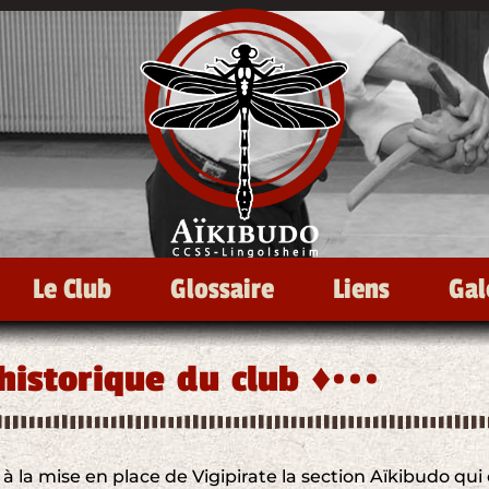
Le Club
Glossaire
Liens
Gal
’historique du club ♦•••
 à la mise en place de Vigipirate la section Aïkibudo qui