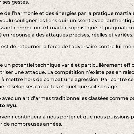
r ses gestes.
oie de l’harmonie et des énergies par la pratique martia
oulu souligner les liens qui l’unissent avec l’authentiq
nissant comme un art martial sophistiqué et pragmatiq
é en réponse à des attaques précises, réelles et variées.
 est de retourner la force de l’adversaire contre lui-mê
e un potentiel technique varié et particulièrement effi
riser une attaque. La compétition n’existe pas en rais
 à mettre hors de combat une agression. Par contre c
e et selon ses capacités et quel que soit son âge.
ié avec un art d’armes traditionnelles classées comme p
nto Ryu
.
venir continuera à nous porter et que nous puissions p
ur de nombreuses années.