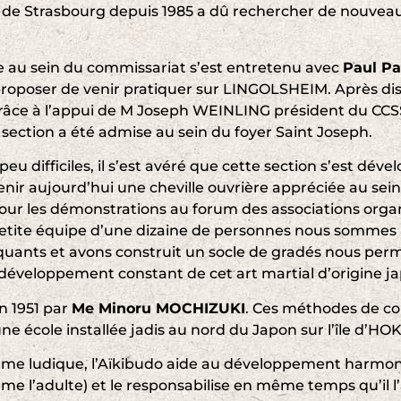
 de Strasbourg depuis 1985 a dû rechercher de nouveau
 au sein du commissariat s’est entretenu avec
Paul P
proposer de venir pratiquer sur LINGOLSHEIM. Après dis
grâce à l’appui de M Joseph WEINLING président du CCSSL
section a été admise au sein du foyer Saint Joseph.
u difficiles, il s’est avéré que cette section s’est déve
ir aujourd’hui une cheville ouvrière appréciée au sein
our les démonstrations au forum des associations organ
petite équipe d’une dizaine de personnes nous somme
uants et avons construit un socle de gradés nous perme
développement constant de cet art martial d’origine ja
n 1951 par
Me Minoru MOCHIZUKI
. Ces méthodes de c
ne école installée jadis au nord du Japon sur l’île d’H
rme ludique, l’Aïkibudo aide au développement harmonie
e l’adulte) et le responsabilise en même temps qu’il l’