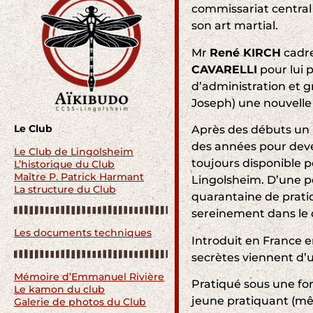
commissariat central
son art martial.
Mr
René KIRCH
cadre
CAVARELLI
pour lui 
d’administration et 
Joseph) une nouvelle 
Le Club
Après des débuts un pe
des années pour deven
Le Club de Lingolsheim
toujours disponible p
L’historique du Club
Maître P. Patrick Harmant
Lingolsheim. D’une 
La structure du Club
quarantaine de pratiq
sereinement dans le 
Les documents techniques
Introduit en France e
secrètes viennent d’u
Mémoire d’Emmanuel Rivière
Pratiqué sous une fo
Le kamon du club
jeune pratiquant (mêm
Galerie de photos du Club