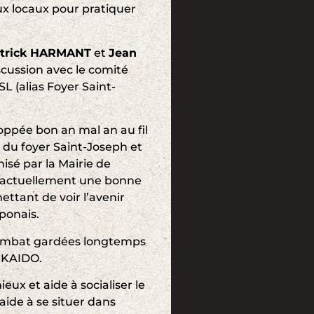
x locaux pour pratiquer
atrick HARMANT
et
Jean
cussion avec le comité
 (alias Foyer Saint-
loppée bon an mal an au fil
 du foyer Saint-Joseph et
isé par la Mairie de
s actuellement une bonne
ttant de voir l’avenir
ponais.
ombat gardées longtemps
OKKAIDO.
ux et aide à socialiser le
aide à se situer dans