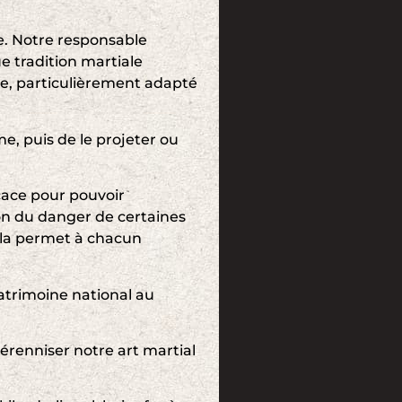
le. Notre responsable
ue tradition martiale
ue, particulièrement adapté
me, puis de le projeter ou
cace pour pouvoir
on du danger de certaines
ela permet à chacun
atrimoine national au
érenniser notre art martial