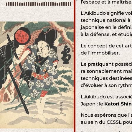
l’espace et à maîtrise
L’Aïkibudo signifie v
technique national à v
japonaise en le défi
à la défense, et étudi
Le concept de cet art
de l’immobiliser.
Le pratiquant possèd
raisonnablement maît
techniques destinées
d’évoluer à son rythm
L’Aïkibudo est assoc
Japon : le
Katori Shi
Nous espérons que l’a
au sein du CCSSL po