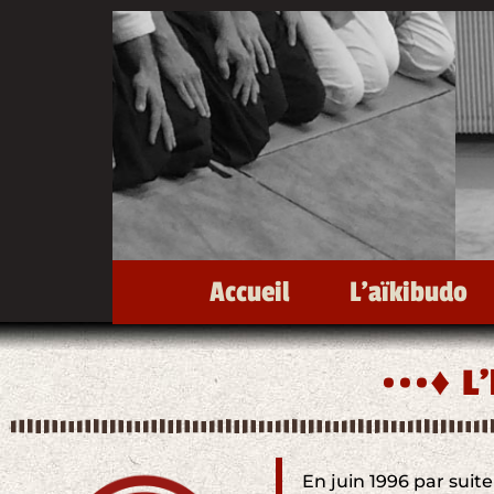
Accueil
L’aïkibudo
•••♦ L
En juin 1996 par suite